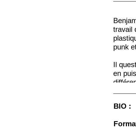
Benjami
travail
plastiq
punk et
Il ques
en pui
différ
d’objet
l’actua
BIO :
Sans ê
Format
spectat
Bien qu