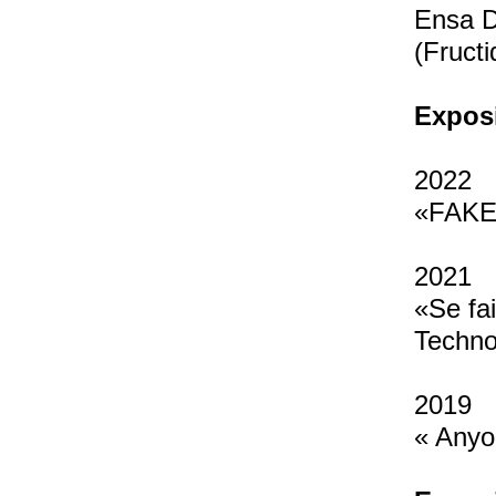
Ensa D
liées 
(Fructi
Exposi
2022
«FAKE!
2021
«Se fai
Techno
2019
« Anyo