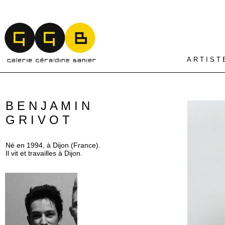
A R T I S T 
B E N J A M I N
G R I V O T
Né en 1994, à Dijon (France).
Il vit et travailles à Dijon.