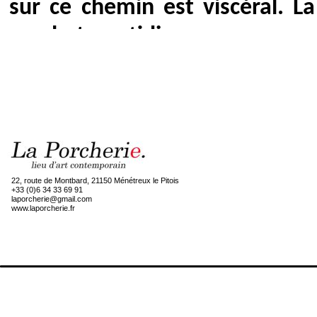
sur ce chemin est viscéral. L
combat quotidien.
Déracinement, émigration, exil.
leur écho à une douloureuse 
l’histoire familiale de Frédéri
l’artiste, Mila, obtient le statu
22, route de Montbard, 21150 Ménétreux le Pitois
+33 (0)6 34 33 69 91
natale pour fuir la guerre et
laporcherie@gmail.com
www.laporcherie.fr
2014, en sécurité, mais toujo
maîtrisant peu la langue de s
toujours plus d’hommes et de