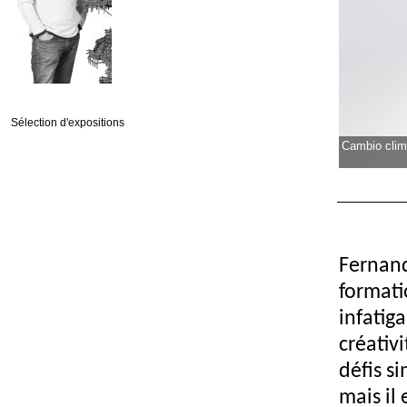
Sélection d'expositions
Cambio clima
Fernand
formatio
infatig
créativ
défis s
mais il