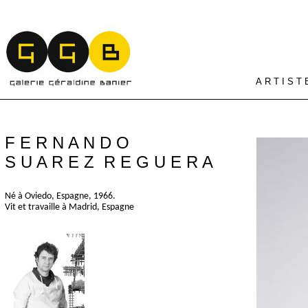
A R T I S T 
F E R N A N D O
S U A R E Z R E G U E R A
Né à Oviedo, Espagne, 1966.
Vit et travaille à Madrid, Espagne