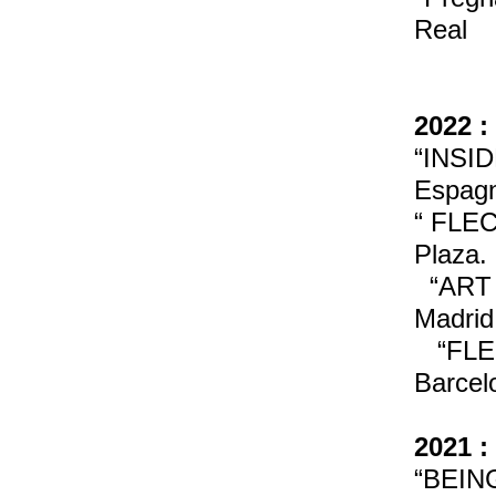
Real
2022 :
“INSID
Espag
“ FLEC
Plaza.
“ART M
Madrid
“FLECH
Barcel
2021 :
“BEING