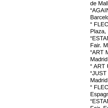
de Mal
“AGAIN
Barcel
“ FLEC
Plaza
“ESTAM
Fair. 
“ART M
Madrid
“ ART 
“JUST 
Madrid
“ FLEC
Espag
“ESTAM