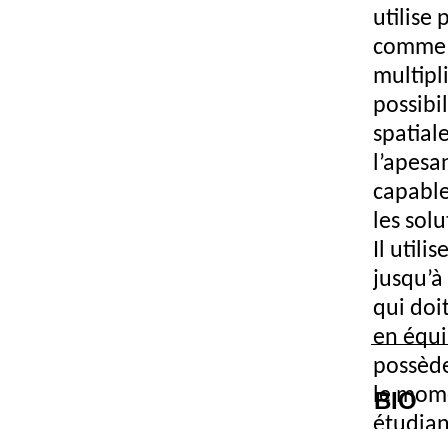
utilise 
comme l
multipli
possibil
spatial
l’apesan
capable
les solu
Il utili
jusqu’à
qui doi
en équ
possède
le mome
BIO
étudia