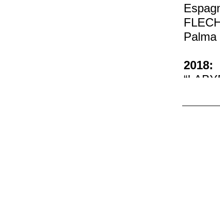
Espag
FLECHA
Palma 
2018:
“LABYR
France
“Allian
Paris,
“Zwisc
Allema
“BRON
C.C. A
“Encon
FLECHA