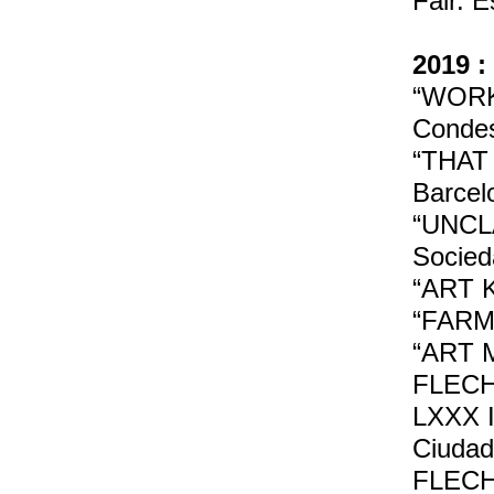
Fair. 
2019 :
“WORKS
Condes
“THAT 
Barcel
“UNCLA
Socied
“ART K
“FARM”
“ART M
FLECHA
LXXX In
Ciudad
FLECHA