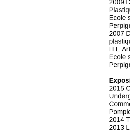
2009 D
et plus
Plastiq
Ecole 
Vaness
Perpig
(texte 
2007 D
plasti
H.E.Ar
Ecole 
Perpig
Exposi
2015 C
Underg
Comme 
Pompi
2014 T
2013 L