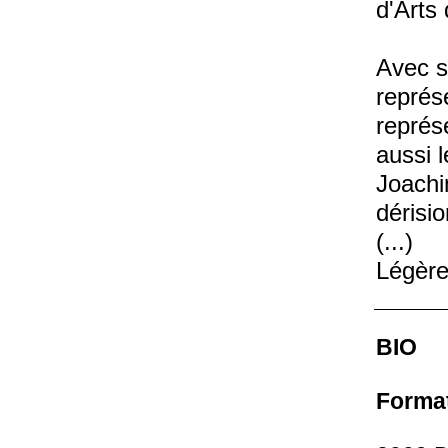
d'Arts
Avec s
représ
représ
aussi l
Joachi
dérisio
(...)
Légère
caracté
des qu
BIO
sous-j
l’art 
Forma
qui con
modèle