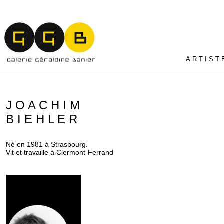
A R T I S T 
J O A C H I M
B I E H L E R
Né en 1981 à Strasbourg.
Vit et travaille à Clermont-Ferrand