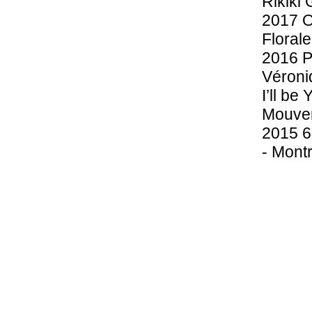
Rikiki 
2017 O
Florale
2016 Po
Véroni
I’ll be
Mouvem
2015 6
- Mont
Etre vé
2014 A
MIAM, 
Héros 
Mouvem
2013 N
HOMOPH
2012 S