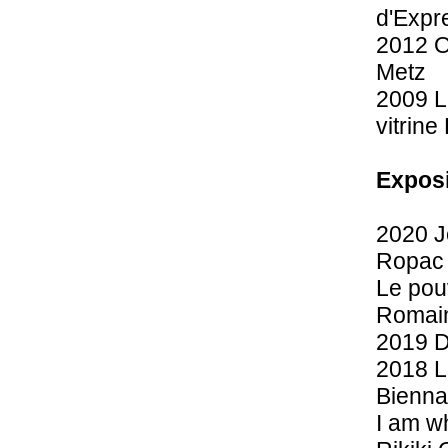
d'Expr
2012 O
Metz
2009 L
vitrine
Exposi
2020 J
Ropac
Le pou
Romain
2019 D
2018 La
Bienna
I am wh