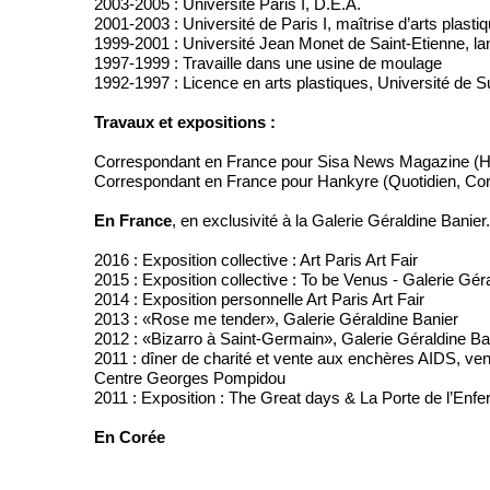
2003-2005 : Université Paris I, D.E.A.
2001-2003 : Université de Paris I, maîtrise d’arts plast
1999-2001 : Université Jean Monet de Saint-Etienne, la
1997-1999 : Travaille dans une usine de moulage
1992-1997 : Licence en arts plastiques, Université de 
Travaux et expositions :
Correspondant en France pour Sisa News Magazine (He
Correspondant en France pour Hankyre (Quotidien, Cor
En France
, en exclusivité à la Galerie Géraldine Banier.
2016 : Exposition collective : Art Paris Art Fair
2015 : Exposition collective : To be Venus - Galerie Gér
2014 : Exposition personnelle Art Paris Art Fair
2013 : «Rose me tender», Galerie Géraldine Banier
2012 : «Bizarro à Saint-Germain», Galerie Géraldine Ba
2011 : dîner de charité et vente aux enchères AIDS, v
Centre Georges Pompidou
2011 : Exposition : The Great days & La Porte de l’Enfe
En Corée