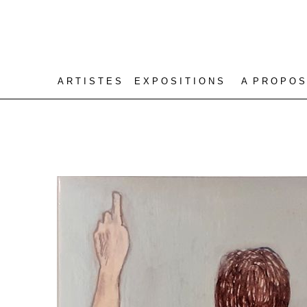
A R T I S T E S
E X P O S I T I O N S
A P R O P O S