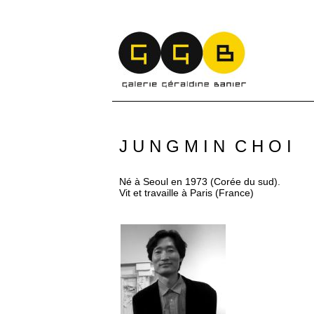
J U N G M I N C H O I
Né à Seoul en 1973 (Corée du sud).
Vit et travaille à Paris (France)