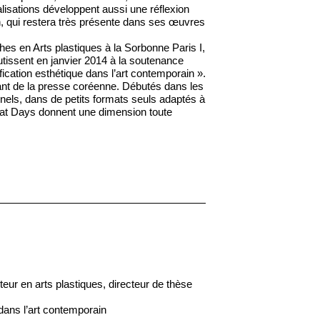
isations développent aussi une réflexion
in, qui restera très présente dans ses œuvres
hes en Arts plastiques à la Sorbonne Paris I,
tissent en janvier 2014 à la soutenance
nification esthétique dans l’art contemporain ».
nt de la presse coréenne. Débutés dans les
els, dans de petits formats seuls adaptés à
eat Days donnent une dimension toute
ur en arts plastiques, directeur de thèse
 dans l’art contemporain