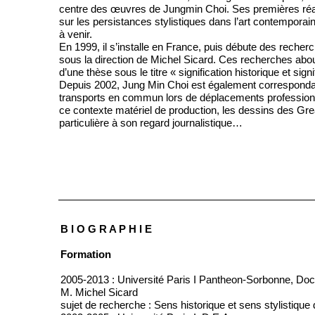
centre des œuvres de Jungmin Choi. Ses premières réal
sur les persistances stylistiques dans l’art contempora
à venir.
En 1999, il s’installe en France, puis débute des recherc
sous la direction de Michel Sicard. Ces recherches abou
d’une thèse sous le titre « signification historique et sig
Depuis 2002, Jung Min Choi est également corresponda
transports en commun lors de déplacements professionn
ce contexte matériel de production, les dessins des Gr
particulière à son regard journalistique…
B I O G R A P H I E
Formation
2005-2013 : Université Paris I Pantheon-Sorbonne, Docte
M. Michel Sicard
sujet de recherche : Sens historique et sens stylistique