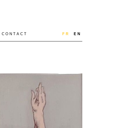
C O N T A C T
F R
E N