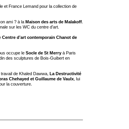
ude et France Lemand pour la collection de
mon ami ? à la
Maison des arts de Malakoff
.
tionale sur les WC du centre d’art.
le
Centre d’art contemporain Chanot de
rous occupe le
Socle de St Merry
à Paris
ardin des sculptures de Bois-Guibert en
le travail de Khaled Dawwa,
La Destructivité
bras Chehayed et Guillaume de Vaulx
, lui
our la couverture.