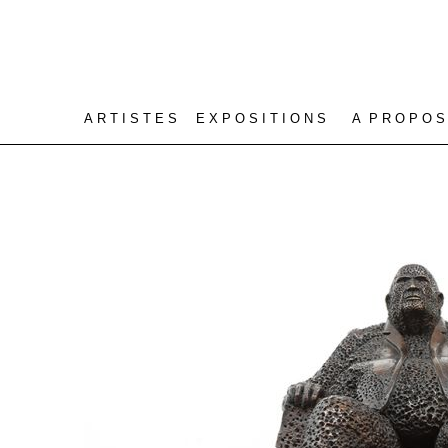
A R T I S T E S
E X P O S I T I O N S
A P R O P O S