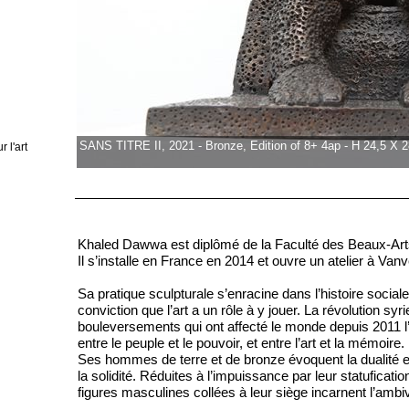
SANS TITRE II, 2021 - Bronze, Edition of 8+ 4ap - H 24,5 X
 l'art
Khaled Dawwa est diplômé de la Faculté des Beaux-Ar
Il s’installe en France en 2014 et ouvre un atelier à Van
Sa pratique sculpturale s’enracine dans l’histoire social
conviction que l’art a un rôle à y jouer. La révolution sy
bouleversements qui ont affecté le monde depuis 2011 l’on
entre le peuple et le pouvoir, et entre l’art et la mémoire.
Ses hommes de terre et de bronze évoquent la dualité entre 
la solidité. Réduites à l’impuissance par leur statuficati
figures masculines collées à leur siège incarnent l’amb