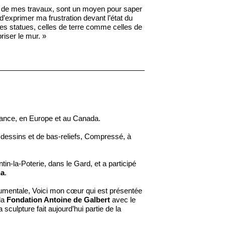
s de mes travaux, sont un moyen pour saper
n d’exprimer ma frustration devant l’état du
les statues, celles de terre comme celles de
riser le mur. »
France, en Europe et au Canada.
 dessins et de bas-reliefs, Compressé, à
ntin-la-Poterie, dans le Gard, et a participé
ha
.
numentale, Voici mon cœur qui est présentée
la
Fondation Antoine de Galbert
avec le
la sculpture fait aujourd’hui partie de la