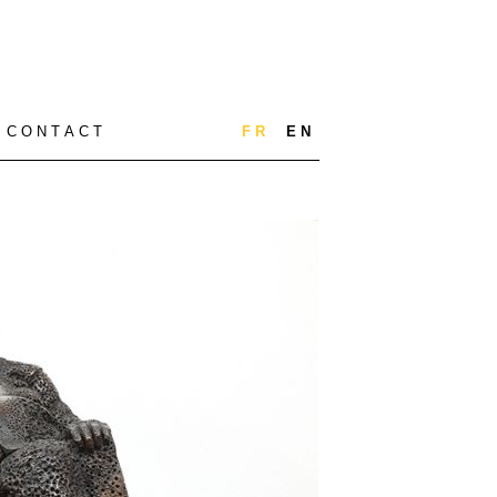
C O N T A C T
F R
E N