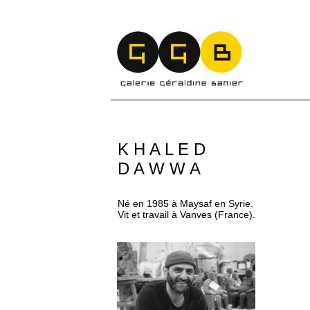
K H A L E D
D A W W A
Né en 1985 à Maysaf en Syrie.
Vit et travail à Vanves (France).