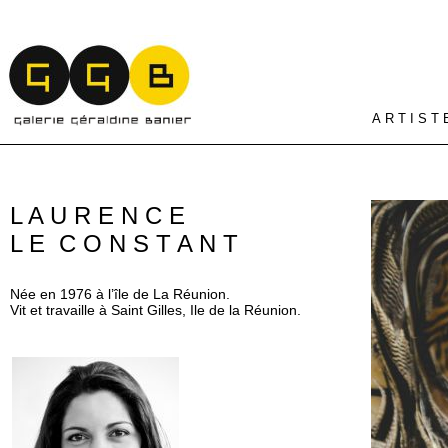
A R T I S T 
L A U R E N C E
L E C O N S T A N T
Née en 1976 à l’île de La Réunion.
Vit et travaille à Saint Gilles, Ile de la Réunion.