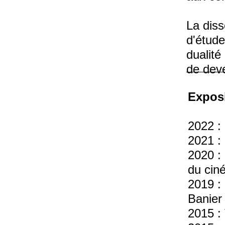
La diss
d'étude
dualité 
de deve
de la v
Exposi
Dans la
2022 :
de la 
2021 :
ses van
2020 :
de loin
du cin
pièce e
2019 :
travail
Banier
collées
2015 :