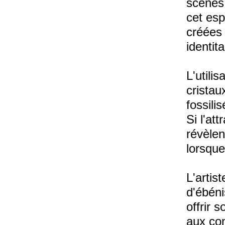
scènes
cet esp
créées
identit
L'utili
cristau
fossili
Si l'at
révèlen
lorsque
L'artis
d'ébéni
offrir 
aux con