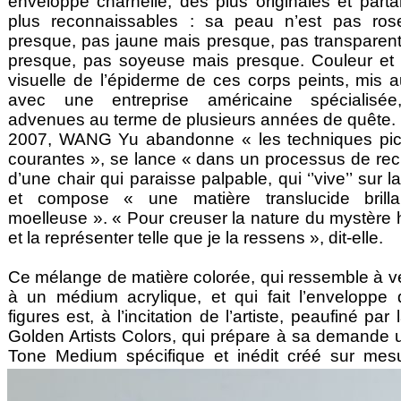
enveloppe charnelle, des plus originales et parta
plus reconnaissables : sa peau n’est pas ros
presque, pas jaune mais presque, pas transparen
presque, pas soyeuse mais presque. Couleur et 
visuelle de l’épiderme de ces corps peints, mis a
avec une entreprise américaine spécialisé
advenues au terme de plusieurs années de quête.
2007, WANG Yu abandonne « les techniques pic
courantes », se lance « dans un processus de re
d’une chair qui paraisse palpable, qui ‘’vive’’ sur la
et compose « une matière translucide brilla
moelleuse ». « Pour creuser la nature du mystère
et la représenter telle que je la ressens », dit-elle.
Ce mélange de matière colorée, qui ressemble à v
à un médium acrylique, et qui fait l’enveloppe
figures est, à l’incitation de l’artiste, peaufiné par 
Golden Artists Colors, qui prépare à sa demande 
Tone Medium spécifique et inédit créé sur mes
Après un an de recherches de texture, de couleu
brillance, une représentation d’une chair p