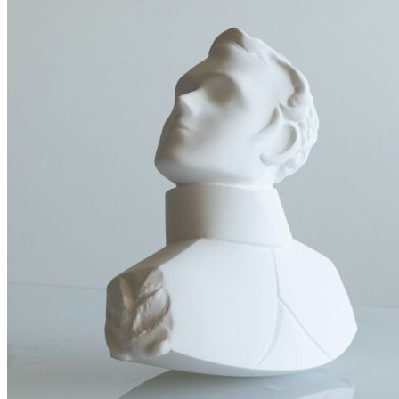
apparaît ainsi sur toile : moelleuse, translucide, s
brillante, épaisse et vivante ». Pour quel effet sen
intellectuel ? Nous, spectateurs, nous identifions b
corps peints par l’artiste. Leur différence ne nous 
pas moins. Cette impression prévaut : ces corps, to
fois, sont nous et ne sont pas nous. Oui, ces corps 
la toile, ne sont pas expressément nos corps rée
ils n’en sont pas moins le transfert plastiq
décalcomanie, la citation. On apprendra d’e
conséquence. L’effet de distanciation qu’ils génèr
«fonctionner » au mieux l’allégorie.