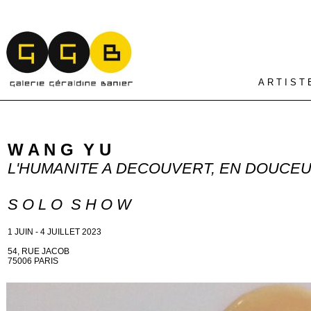
A R T I S T 
W A N G Y U
L'HUMANITE A DECOUVERT, EN DOUCE
S O L O S H O W
1 JUIN - 4 JUILLET 2023
54, RUE JACOB
75006 PARIS