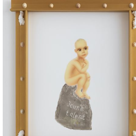
lumineux et une plastique sans contorsion. Tel
peint l’artiste, il n’est ni réaliste ni idéaliste : pas
photographique, et pas plus de pulsion à céléb
beauté superlative. Il exprime toujours, en revanc
ouverture poétique avérée, à l’instar des figures 
d’un Jean-Michel Folon, à la physionomie lége
décalée. Cette figure gentille, peut-être, connaît 
mais alors sans le subir dans le déchirement.