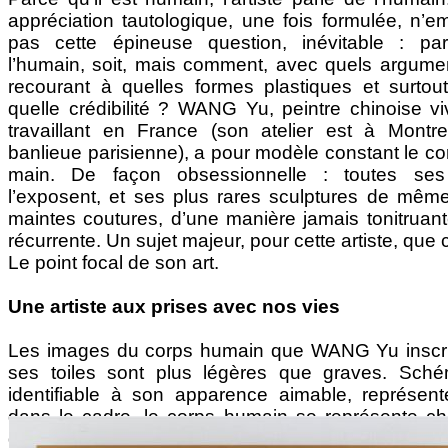
appréciation tautologique, une fois formulée, n’e
pas cette épineuse question, inévitable : pa
l’humain, soit, mais comment, avec quels argume
recourant à quelles formes plastiques et surtou
quelle crédibilité ? WANG Yu, peintre chinoise vi
travaillant en France (son atelier est à Montre
banlieue parisienne), a pour modèle constant le co
main. De façon obsessionnelle : toutes ses 
l’exposent, et ses plus rares sculptures de mêm
maintes coutures, d’une manière jamais tonitruan
récurrente. Un sujet majeur, pour cette artiste, que c
Le point focal de son art.
Une artiste aux prises avec nos vies
Les images du corps humain que WANG Yu inscri
ses toiles sont plus légères que graves. Schém
identifiable à son apparence aimable, représenté
dans le cadre, le corps humain se représente ch
dans une dominante claire. Il affiche une figure au