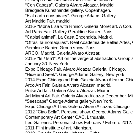
“Con Cabeza”. Galeria Alvaro Alcazar. Madrid.
Bredgade Kunsthandel gallery. Copenhagen.
“Flat earth conspiracy”. George Adams Gallery.
Art Madrid Fair. madrid.
2016- “Mona Lisa with Rhino”. Galeria Moret art. A Coru
Art Paris Fair. Gallery Geraldine Banier. Paris.
“Capital animal”. La Casa Encendida. Madrid.
“Otras Tauromaquias”. Real Academia de Bellas Artes, 
Geraldine Banier. Group show. Paris.
ARCO. Madrid. Galeria Alvaro Alcazar.
2015- “Is / Isn’t”: Art on the verge of abstraction. Gr
January 30. New York.
Expo Chicago Fair. Alvaro Alcazar Galeria. Chicago.
“Hide and Seek”. George Adams Gallery, New york.
2014-Expo Chicago art Fair. Galeria Alvaro Alcazar. Chi
Arco Art Fair. Galeria Alvaro Alcazar. madrid.
Pulse Art fair. Galeria Alvaro Alcazar. Miami
Art Miami Art Fair. Galeria Alvaro Alcazar December. M
“Seescape” George Adams gallery.New York.
Expo Chicago Art fair. Galeria Alvaro Alcazar. Chicago.
2012-“Ciao Bella”. Perosnal show. George Adams Gal
Contemporary Art Center CAC. Lithuania.
Leo Galleries. Personal show. February / Febrero 2012.
2011-Flint institute of art. Michigan.