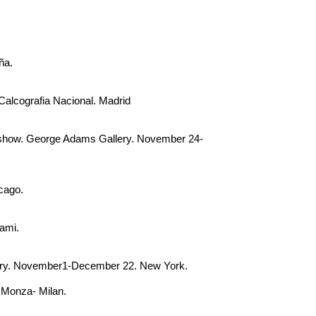
ña.
Calcografia Nacional. Madrid
oup show. George Adams Gallery. November 24-
cago.
iami.
lery. November1-December 22. New York.
 Monza- Milan.