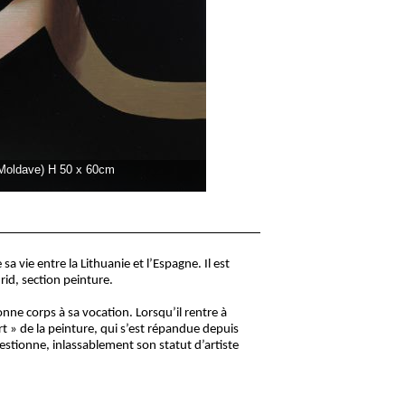
 Moldave) H 50 x 60cm
a vie entre la Lithuanie et l’Espagne. Il est
id, section peinture.
onne corps à sa vocation. Lorsqu’il rentre à
t » de la peinture, qui s’est répandue depuis
estionne, inlassablement son statut d’artiste