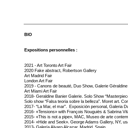
BIO
Expositions personnelles :
2021 - Art Toronto Art Fair
2020 Fake abstract, Robertson Gallery
Art Madrid Fair
London Art Fair
2019 - Canons de beauté, Duo Show, Galerie Géraldine
Art Miami Art Fair
2018- Geraldine Banier Galerie. Solo Show “Masterpiec
Solo show “Falsa teoria sobre la belleza”. Moret art. C
2017- “La Mar, el mar”. Exposición personal, Galeria D
2016- «Tensions» with François Nouguiès & Sabrina Vital
2015- «This is not a pipe», MAC, Museo de arte contem
2014- «Hide and Seek». George Adams Gallery, NY, us
2013- Galería Alvaro Alcazar, Madrid, Spain.