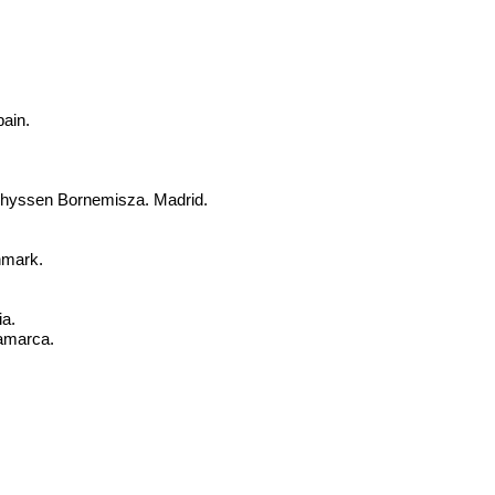
ain.
Thyssen Bornemisza. Madrid.
nmark.
ia.
amarca.