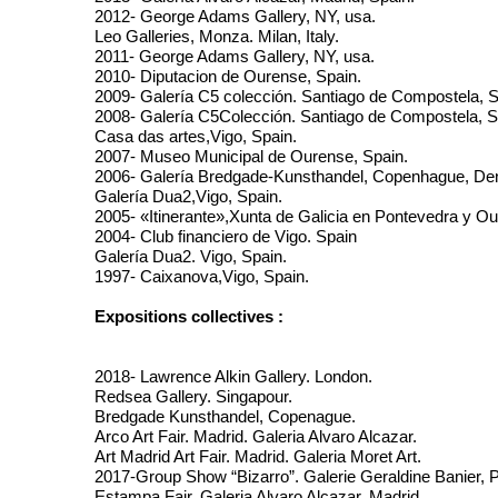
2012- George Adams Gallery, NY, usa.
Leo Galleries, Monza. Milan, Italy.
2011- George Adams Gallery, NY, usa.
2010- Diputacion de Ourense, Spain.
2009- Galería C5 colección. Santiago de Compostela, S
2008- Galería C5Colección. Santiago de Compostela, S
Casa das artes,Vigo, Spain.
2007- Museo Municipal de Ourense, Spain.
2006- Galería Bredgade-Kunsthandel, Copenhague, De
Galería Dua2,Vigo, Spain.
2005- «Itinerante»,Xunta de Galicia en Pontevedra y Ou
2004- Club financiero de Vigo. Spain
Galería Dua2. Vigo, Spain.
1997- Caixanova,Vigo, Spain.
Expositions collectives :
2018- Lawrence Alkin Gallery. London.
Redsea Gallery. Singapour.
Bredgade Kunsthandel, Copenague.
Arco Art Fair. Madrid. Galeria Alvaro Alcazar.
Art Madrid Art Fair. Madrid. Galeria Moret Art.
2017-Group Show “Bizarro”. Galerie Geraldine Banier, P
Estampa Fair. Galeria Alvaro Alcazar. Madrid.