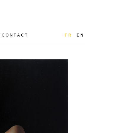
C O N T A C T
F R
E N