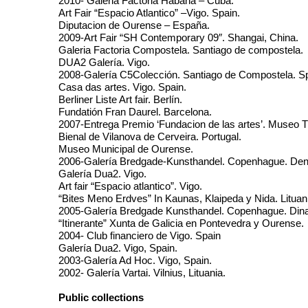
2010- Galeria Factoria Habana – Cuba.
Art Fair “Espacio Atlantico” –Vigo. Spain.
Diputacion de Ourense – España.
2009-Art Fair “SH Contemporary 09″. Shangai, China.
Galeria Factoria Compostela. Santiago de compostela.
DUA2 Galería. Vigo.
2008-Galería C5Colección. Santiago de Compostela. Sp
Casa das artes. Vigo. Spain.
Berliner Liste Art fair. Berlín.
Fundatión Fran Daurel. Barcelona.
2007-Entrega Premio ‘Fundacion de las artes’. Museo 
Bienal de Vilanova de Cerveira. Portugal.
Museo Municipal de Ourense.
2006-Galería Bredgade-Kunsthandel. Copenhague. De
Galería Dua2. Vigo.
Art fair “Espacio atlantico”. Vigo.
“Bites Meno Erdves” In Kaunas, Klaipeda y Nida. Lituan
2005-Galería Bredgade Kunsthandel. Copenhague. Din
“Itinerante” Xunta de Galicia en Pontevedra y Ourense.
2004- Club financiero de Vigo. Spain
Galería Dua2. Vigo, Spain.
2003-Galería Ad Hoc. Vigo, Spain.
2002- Galería Vartai. Vilnius, Lituania.
Public collections