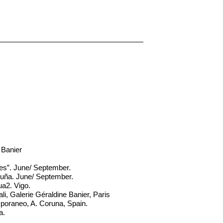
 Banier
es”. June/ September.
oruña. June/ September.
ua2. Vigo.
i, Galerie Géraldine Banier, Paris
poraneo, A. Coruna, Spain.
a.