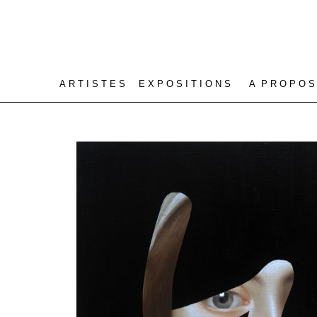
A R T I S T E S
E X P O S I T I O N S
A P R O P O S