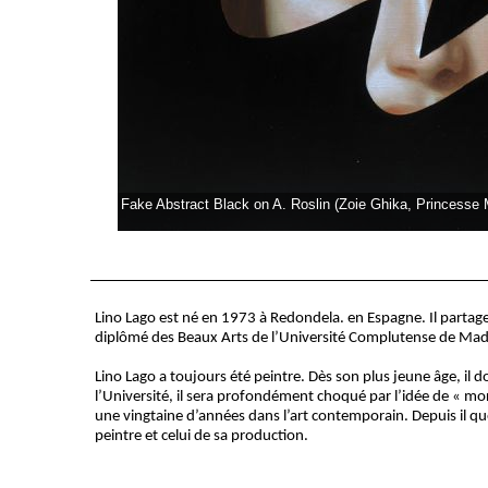
Fake Abstract Black on A. Roslin (Zoie Ghika, Princesse
Lino Lago est né en 1973 à Redondela. en Espagne. Il partage s
diplômé des Beaux Arts de l’Université Complutense de Madr
Lino Lago a toujours été peintre. Dès son plus jeune âge, il d
l’Université, il sera profondément choqué par l’idée de « mor
une vingtaine d’années dans l’art contemporain. Depuis il qu
peintre et celui de sa production.