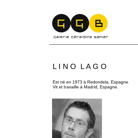
L I N O L A G O
Est né en 1973 à Redondela, Espagne.
Vit et travaille à Madrid, Espagne.