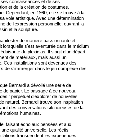
e ses connaissances et de ses
ion et de la création de costumes,
ue. Cependant, en 1990, elle se trouve à la
 sa voie artistique. Avec une détermination
ine de l'expression personnelle, ouvrant la
sin et la sculpture.
 manifester de manière passionnante et
t lorsqu'elle s'est aventurée dans le médium
éduisante du plexiglas. Il s'agit d'un départ
ent de matériaux, mais aussi un
. Ces installations sont devenues des
urs de s'immerger dans le jeu complexe des
sque Bernardi a dévoilé une série de
toile de papier. Le passage à ce nouveau
désir perpétuel d'explorer de nouvelles
e naturel, Bernardi trouve son inspiration
trayant des conversations silencieuses de la
s émotions humaines.
e, faisant écho aux pensées et aux
une qualité universelle. Les récits
allations transcendent les expériences