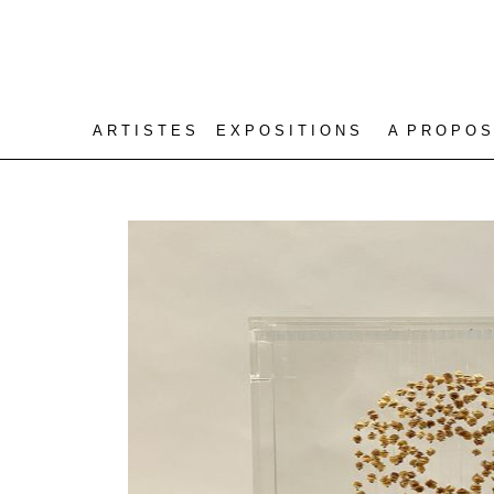
A R T I S T E S
E X P O S I T I O N S
A P R O P O S