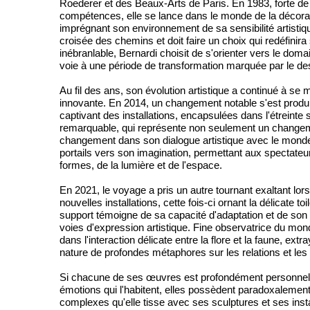
Roederer et des Beaux-Arts de Paris. En 1983, forte d
compétences, elle se lance dans le monde de la décorat
imprégnant son environnement de sa sensibilité artistiq
croisée des chemins et doit faire un choix qui redéfinira
inébranlable, Bernardi choisit de s'orienter vers le doma
voie à une période de transformation marquée par le des
Au fil des ans, son évolution artistique a continué à se
innovante. En 2014, un changement notable s'est produi
captivant des installations, encapsulées dans l'étreinte s
remarquable, qui représente non seulement un changem
changement dans son dialogue artistique avec le monde
portails vers son imagination, permettant aux spectate
formes, de la lumière et de l'espace.
En 2021, le voyage a pris un autre tournant exaltant lor
nouvelles installations, cette fois-ci ornant la délicate 
support témoigne de sa capacité d'adaptation et de son 
voies d'expression artistique. Fine observatrice du mond
dans l'interaction délicate entre la flore et la faune, ex
nature de profondes métaphores sur les relations et le
Si chacune de ses œuvres est profondément personnell
émotions qui l'habitent, elles possèdent paradoxalement 
complexes qu'elle tisse avec ses sculptures et ses inst