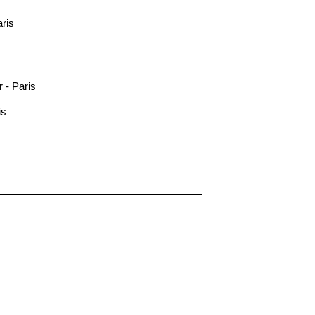
aris
 - Paris
is