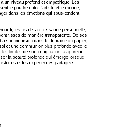
r à un niveau profond et empathique. Les
nt le gouffre entre l'artiste et le monde,
ngager dans les émotions qui sous-tendent
nardi, les fils de la croissance personnelle,
 sont tissés de manière transparente. De ses
et à son incursion dans le domaine du papier,
soi et une communion plus profonde avec le
r les limites de son imagination, à apprécier
sser la beauté profonde qui émerge lorsque
 histoires et les expériences partagées.
r
s