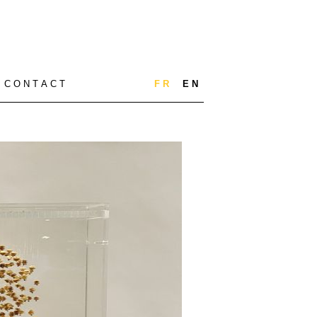
C O N T A C T
F R
E N