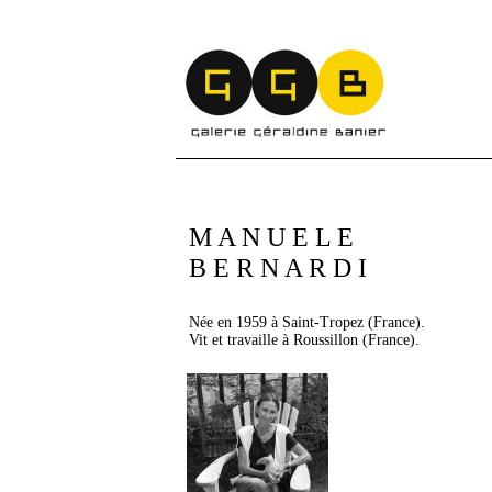
M A N U E L E
B E R N A R D I
Née en 1959 à Saint-Tropez (France).
Vit et travaille à Roussillon (France).