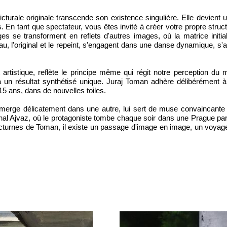
icturale originale transcende son existence singulière. Elle devient un 
s. En tant que spectateur, vous êtes invité à créer votre propre stru
es se transforment en reflets d'autres images, où la matrice initia
veau, l'original et le repeint, s'engagent dans une danse dynamique, 
rtistique, reflète le principe même qui régit notre perception du
 un résultat synthétisé unique. Juraj Toman adhère délibérément à c
15 ans, dans de nouvelles toiles.
rge délicatement dans une autre, lui sert de muse convaincante pou
al Ajvaz, où le protagoniste tombe chaque soir dans une Prague parall
urnes de Toman, il existe un passage d'image en image, un voyage c