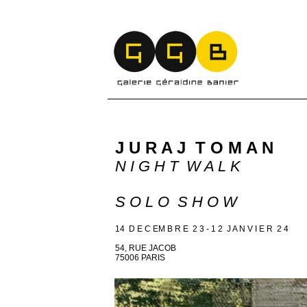
J U R A J T O M A N
N I G H T W A L K
S O L O S H O W
14 D E C EM B R E 2 3 - 1 2 J A N V I E R 2 4
54, RUE JACOB
75006 PARIS