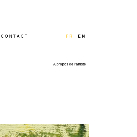
C O N T A C T
F R
E N
A propos de l'artiste