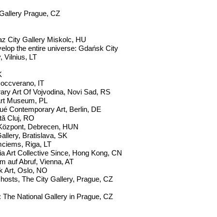
 Gallery Prague, CZ
az City Gallery Miskolc, HU
velop the entire universe: Gdańsk City
 Vilnius, LT
K
Roccverano, IT
y Art Of Vojvodina, Novi Sad, RS
Art Museum, PL
ué Contemporary Art, Berlin, DE
ă Cluj, RO
ti Központ, Debrecen, HUN
allery, Bratislava, SK
umciems, Riga, LT
a Art Collective Since, Hong Kong, CN
m auf Abruf, Vienna, AT
k Art, Oslo, NO
 hosts, The City Gallery, Prague, CZ
: The National Gallery in Prague, CZ