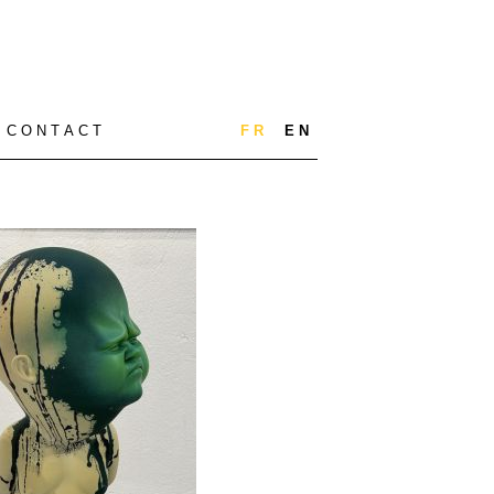
C O N T A C T
F R
E N