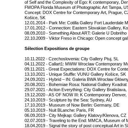
of Self and the Complexity of Ego: K contemporary, De
FMOPA Florida Museum of Photographic Art Tampa, USA
Concept: DOX Centre for Contemporary Art, Prague, CZ 
Košice, SK
12.01.2014 - Park Me: Cotilla Gallery Fort Lauderdale 
17.01.2012 - Connection: Eastern Slovakian Gallery, Ko
08.09.2010 - Something About ART: Galerie U Dobrého p
22.10.2009 - Viktor Freso in Chicago: Open concept ga
Sélection Expositions de groupe
10.11.2022 - Czechoslovenia: City Gallery Ptuj, SL
04.11.2022 - Callart1: MWW Wroclaw Contemporary 
09.11.2021 - Great Expectations: DOX Centre for Cont
13.10.2021 - Unique Stuffle: VUNU Gallery Košice, SK
24.09.2021 - Hybrid – IN: Galeria BWA Wrocław Główn
20.08.2021 - Bohemiae Rosa: National Gallery Kvadrat 
29.07.2021 - Action Everything: City Gallery Bratislava,
19.12.2020 - AS OF NOW III: K Contemporary Denver
24.10.2019 - Sculpture by the Sea: Sydney, AU
17.10.2019 - Museum of Now Berlin: Germany, DE
05.10.2019 - Nuit BLanche: Paris, FR
06.09.2019 - City Mejkap: Gallery Klatovy/Klenova, CZ
02.07.2019 - Traveling to the End: MMCA, Museum of 
18.04.2019 - Signal the story of post conceptual Art 