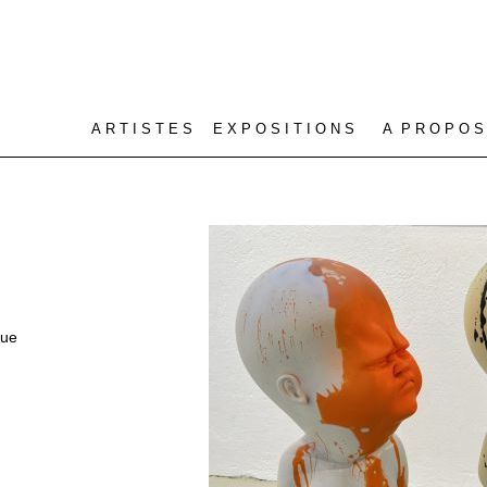
A R T I S T E S
E X P O S I T I O N S
A P R O P O S
gue