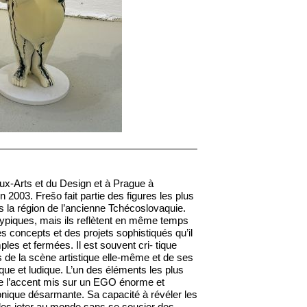
eaux-Arts et du Design et à Prague à
 2003. Frešo fait partie des figures les plus
 la région de l’ancienne Tchécoslovaquie.
atypiques, mais ils reflètent en même temps
 des concepts et des projets sophistiqués qu’il
 et fermées. Il est souvent cri- tique
e la scène artistique elle-même et de ses
e et ludique. L’un des éléments les plus
 de l’accent mis sur un EGO énorme et
onique désarmante. Sa capacité à révéler les
 les jeter au monde sans se soucier des