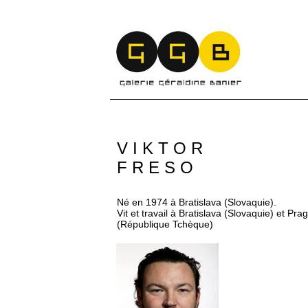
V I K T O R
F R E S O
Né en 1974 à Bratislava (Slovaquie).
Vit et travail à Bratislava (Slovaquie) et Pra
(République Tchèque)