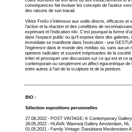
conséquences fait évoluer les concepts de l’auteur vers
des raisons de son travail.
Viktor Frešo s’intéresse aux outils directs, efficaces et vi
l’action et la réaction et des conditions de reconnaissa
exprimant et l’indication «il». C’est pourquoi la forme d’u
dans l’espace public ou qu’il expose dans des galeries, il 
immédiate se manifeste dans l’exécution - une GESTUR
l’ingérence dans le monde des médias où, sans aucun r
opinions radicales et souvent méprisantes de la société 
irriter et provoquer une discussion sur ce qui est et ce
contemporain ou simplement un affect égocentrique de l’
entre autres à l’art de la sculpture et de la peinture.
BIO :
Sélection expositions personnelles
27.08.2022 - POST VINTAGE: K Contemporary Gallery
28.05.2022 - HLAVA: Wanrooij Gallery Amsterdam, NL
01.05.2021 - Family Vintage: Danubiana Meulensteen Ar