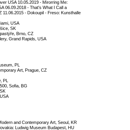
nver USA 10.05.2019 - Mirorring Me:
 06.09.2018 - That’s What I Call a
11.06.2015 - Dokoupil - Freso: Kunsthalle
Miami, USA
šice, SK
astýře, Brno, CZ
llery, Grand Rapids, USA
Museum, PL
emporary Art, Prague, CZ
y, PL
500, Sofia, BG
 SK
, USA
Modern and Contemporary Art, Seoul, KR
in Slovakia: Ludwig Museum Budapest, HU