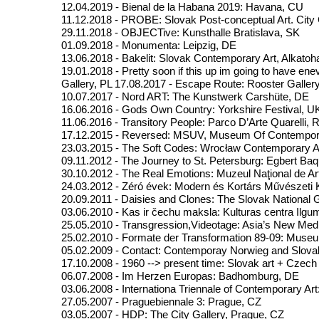
12.04.2019 - Bienal de la Habana 2019: Havana, CU
11.12.2018 - PROBE: Slovak Post-conceptual Art. City
29.11.2018 - OBJECTive: Kunsthalle Bratislava, SK
01.09.2018 - Monumenta: Leipzig, DE
13.06.2018 - Bakelit: Slovak Contemporary Art, Alkatoh
19.01.2018 - Pretty soon if this up im going to have ene
Gallery, PL 17.08.2017 - Escape Route: Rooster Gallery,
10.07.2017 - Nord ART: The Kunstwerk Carshüte, DE
16.06.2016 - Gods Own Country: Yorkshire Festival, U
11.06.2016 - Transitory People: Parco D’Arte Quarelli, 
17.12.2015 - Reversed: MSUV, Museum Of Contemporar
23.03.2015 - The Soft Codes: Wrocław Contemporary 
09.11.2012 - The Journey to St. Petersburg: Egbert Baq
30.10.2012 - The Real Emotions: Muzeul Naţional de Art
24.03.2012 - Zéró évek: Modern és Kortárs Művésze
20.09.2011 - Daisies and Clones: The Slovak National G
03.06.2010 - Kas ir čechu maksla: Kulturas centra Ilg
25.05.2010 - Transgression,Videotage: Asia’s New Medi
25.02.2010 - Formate der Transformation 89-09: Museu
05.02.2009 - Contact: Contemporay Norwieg and Slova
17.10.2008 - 1960 --> present time: Slovak art + Czech
06.07.2008 - Im Herzen Europas: Badhomburg, DE
03.06.2008 - Internationa Triennale of Contemporary Art
27.05.2007 - Praguebiennale 3: Prague, CZ
03.05.2007 - HDP: The City Gallery, Prague, CZ