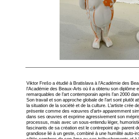
Viktor Frešo a étudié à Bratislava à l’Académie des B
l’Académie des Beaux-Arts où il a obtenu son diplôme en
remarquables de l’art contemporain après l’an 2000 dans
Son travail et son approche globale de l’art sont plutôt 
la situation de la société et de la culture. L’artiste crée
présente comme des «œuvres d’art» apparemment simples
dans ses œuvres et exprime agressivement son mépris d
processus, mais avec un sous-entendu léger, humoristiqu
fascinants de sa création est le contrepoint ap- parent
grandiose lié à un geste, combiné à une humilité auto-ir
côtés sombres de son âme ou ses trébuchements et à