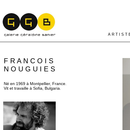
A R T I S T 
F R A N C O I S
N O U G U I E S
Né en 1969 à Montpellier, France.
Vit et travaille à Sofia, Bulgaria.