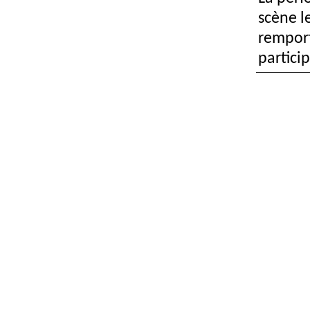
scène l
remport
partici
en cour
Dennis 
des fau
inutile
accesso
notions
les œuv
replace