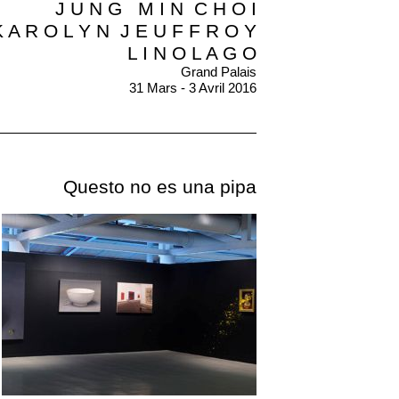
J U N G M I N C H O I
 A R O L Y N J E U F F R O Y
L I N O L A G O
Grand Palais
31 Mars - 3 Avril 2016
Questo no es una pipa