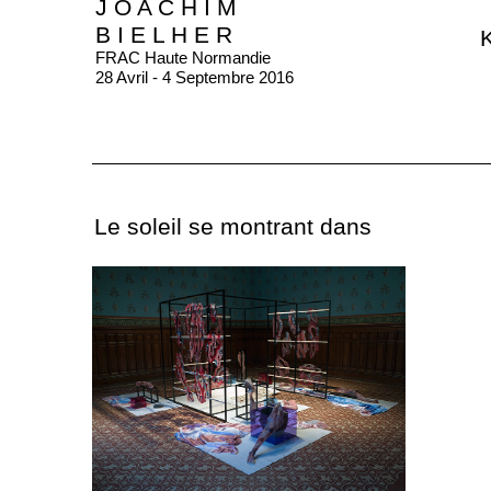
J O A C H I M
B I E L H E R
K
FRAC Haute Normandie
28 Avril - 4 Septembre 2016
Le soleil se montrant dans