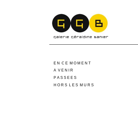
E N C E M O M E N T
A V E N I R
P A S S E E S
H O R S L E S M U R S