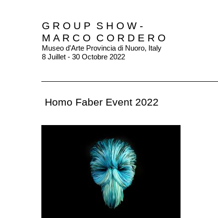
G R O U P S H O W -
M A R C O C O R D E R O
Museo d'Arte Provincia di Nuoro, Italy
8 Juillet - 30 Octobre 2022
Homo Faber Event 2022