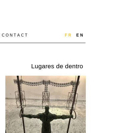
C O N T A C T
F R
E N
Lugares de dentro