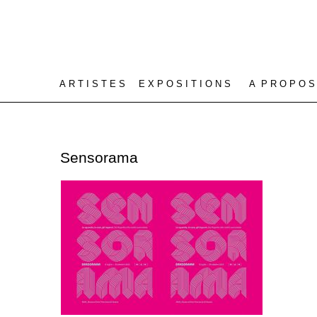
A R T I S T E S
E X P O S I T I O N S
A P R O P O S
Sensorama