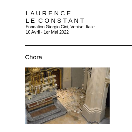
L A U R E N C E
L E C O N S T A N T
Fondation Giorgio Cini, Venise, Italie
10 Avril - 1er Mai 2022
Chora