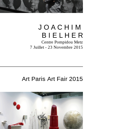
J O A C H I M
B I E L H E R
Centre Pompidou Metz
7 Juillet - 23 Novembre 2015
Art Paris Art Fair 2015