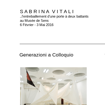
S A B R I N A V I T A L I
..l'entrebaillement d'une porte à deux battants
au Musée de Sens
6 Février - 3 Mai 2016
Generazioni a Colloquio