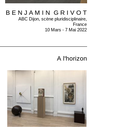
B E N J A M I N G R I V O T
ABC Dijon, scène pluridisciplinaire,
France
10 Mars - 7 Mai 2022
A l'horizon