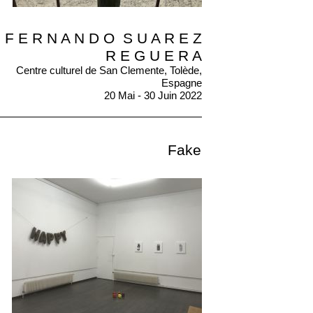
F E R N A N D O S U A R E Z
R E G U E R A
Centre culturel de San Clemente, Tolède,
Espagne
20 Mai - 30 Juin 2022
Fake