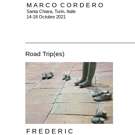
M A R C O C O R D E R O
Santa Chiara, Turin, Italie
14-18 Octobre 2021
Road Trip(es)
F R E D E R I C