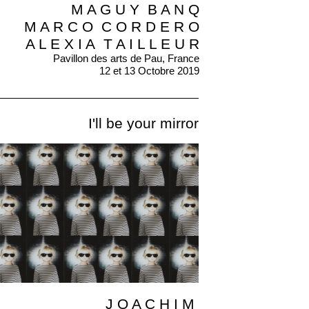
M A G U Y B A N Q
M A R C O C O R D E R O
A L E X I A T A I L L E U R
Pavillon des arts de Pau, France
12 et 13 Octobre 2019
I'll be your mirror
J O A C H I M