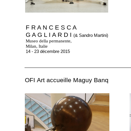
F R A N C E S C A
G A G L I A R D I
(& Sandro Martini)
Museo della permanente,
Milan, Italie
14 - 23 décembre 2015
OFI Art accueille Maguy Banq